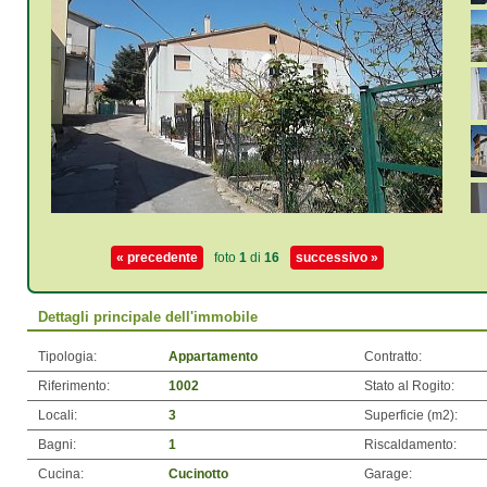
« precedente
foto
1
di
16
successivo »
Dettagli principale dell'immobile
Tipologia:
Appartamento
Contratto:
Riferimento:
1002
Stato al Rogito:
Locali:
3
Superficie (m
2
):
Bagni:
1
Riscaldamento:
Cucina:
Cucinotto
Garage: