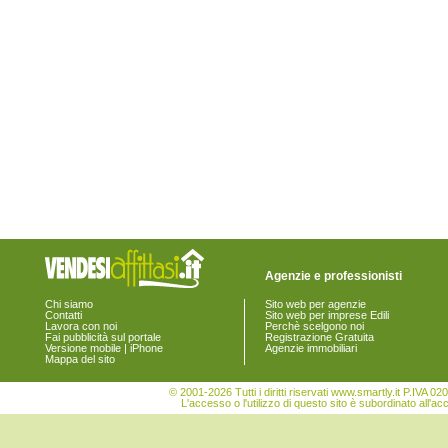
Agenzie e professionisti
Chi siamo
Sito web per agenzie
Contatti
Sito web per imprese Edili
Lavora con noi
Perchè scelgono noi
Fai pubblicità sul portale
Registrazione Gratuita
Versione mobile | iPhone
Agenzie immobiliari
Mappa del sito
© 2001-2026 Tutti i diritti riservati www.smartly.it P.IV
L'accesso o l'utilizzo di questo sito è subordinato all'ac