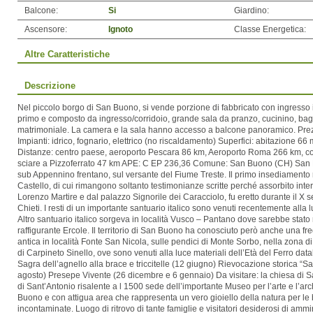
Balcone:
Si
Giardino:
Ascensore:
Ignoto
Classe Energetica:
Altre Caratteristiche
Descrizione
Nel piccolo borgo di San Buono, si vende porzione di fabbricato con ingresso
primo e composto da ingresso/corridoio, grande sala da pranzo, cucinino, b
matrimoniale. La camera e la sala hanno accesso a balcone panoramico. Pre
Impianti: idrico, fognario, elettrico (no riscaldamento) Superfici: abitazione 
Distanze: centro paese, aeroporto Pescara 86 km, Aeroporto Roma 266 km, co
sciare a Pizzoferrato 47 km APE: C EP 236,36 Comune: San Buono (CH) San B
sub Appennino frentano, sul versante del Fiume Treste. Il primo insediamento ri
Castello, di cui rimangono soltanto testimonianze scritte perché assorbito int
Lorenzo Martire e dal palazzo Signorile dei Caracciolo, fu eretto durante il X 
Chieti. I resti di un importante santuario italico sono venuti recentemente alla l
Altro santuario italico sorgeva in località Vusco – Pantano dove sarebbe stato
raffigurante Ercole. Il territorio di San Buono ha conosciuto però anche una f
antica in località Fonte San Nicola, sulle pendici di Monte Sorbo, nella zona 
di Carpineto Sinello, ove sono venuti alla luce materiali dell’Età del Ferro datab
Sagra dell’agnello alla brace e triccitelle (12 giugno) Rievocazione storica “S
agosto) Presepe Vivente (26 dicembre e 6 gennaio) Da visitare: la chiesa di S
di Sant’Antonio risalente a l 1500 sede dell’importante Museo per l’arte e l’a
Buono e con attigua area che rappresenta un vero gioiello della natura per le 
incontaminate. Luogo di ritrovo di tante famiglie e visitatori desiderosi di am