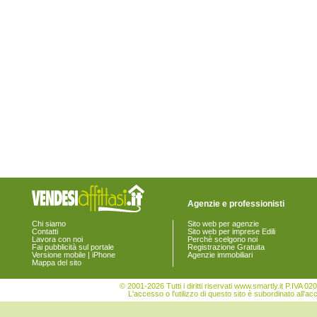
Agenzie e professionisti
Chi siamo
Sito web per agenzie
Contatti
Sito web per imprese Edili
Lavora con noi
Perchè scelgono noi
Fai pubblicità sul portale
Registrazione Gratuita
Versione mobile | iPhone
Agenzie immobiliari
Mappa del sito
© 2001-2026 Tutti i diritti riservati www.smartly.it P.IV
L'accesso o l'utilizzo di questo sito è subordinato all'ac