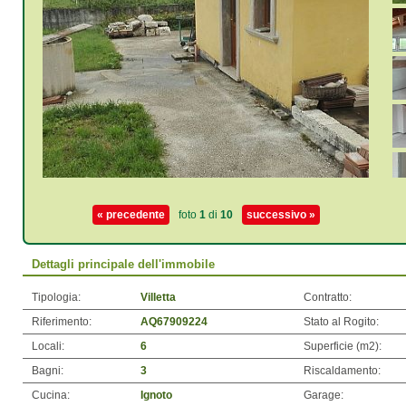
« precedente
foto
1
di
10
successivo »
Dettagli principale dell'immobile
Tipologia:
Villetta
Contratto:
Riferimento:
AQ67909224
Stato al Rogito:
Locali:
6
Superficie (m
2
):
Bagni:
3
Riscaldamento:
Cucina:
Ignoto
Garage: