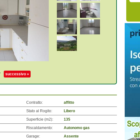
7
successivo »
Contratto:
affitto
Stato al Rogito:
Libero
Superficie (m
2
):
135
Riscaldamento:
Autonomo gas
Garage:
Assente