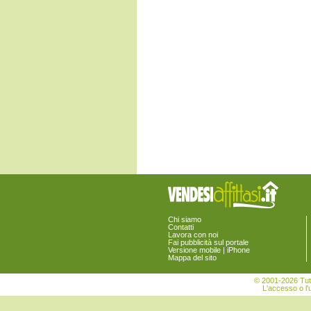
Chi siamo
Contatti
Lavora con noi
Fai pubblicità sul portale
Versione mobile | iPhone
Mappa del sito
© 2001-2026 Tutt
L'accesso o l'u