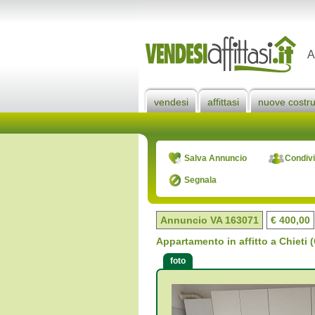
A
vendesi
affittasi
nuove costru
Salva Annuncio
Condivi
Segnala
Annuncio VA
163071
€ 400,00
Appartamento in affitto a Chie
foto