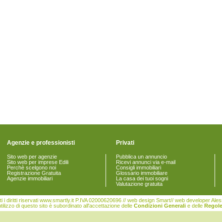
Agenzie e professionisti
Privati
Sito web per agenzie
Pubblica un annuncio
Sito web per imprese Edili
Ricevi annunci via e-mail
Perchè scelgono noi
Consigli immobiliari
Registrazione Gratuita
Glossario immobiliare
Agenzie immobiliari
La casa dei tuoi sogni
Valutazione gratuita
i i diritti riservati www.smartly.it P.IVA 02000620696 // web design Smart// web developer Al
tilizzo di questo sito è subordinato all'accettazione delle
Condizioni Generali
e delle
Regole