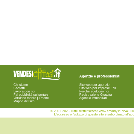
Agenzie e professionisti
Chi siamo
Sito web per agenzie
Contatti
Sito web per imprese Edili
Lavora con noi
Perchè scelgono noi
Fai pubblicità sul portale
Registrazione Gratuita
Versione mobile | iPhone
Agenzie immobiliari
Mappa del sito
© 2001-2026 Tutti i diritti riservati www.smartly.it P.IV
L'accesso o l'utilizzo di questo sito è subordinato all'ac