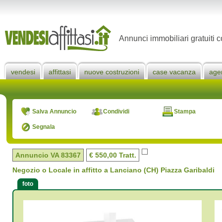
Annunci immobiliari gratuiti c
vendesi
affittasi
nuove costruzioni
case vacanza
age
Salva Annuncio
Condividi
Stampa
Segnala
Annuncio VA
83367
€ 550,00 Tratt.
Negozio o Locale in affitto a Lanciano (CH) Piazza Garibaldi
foto