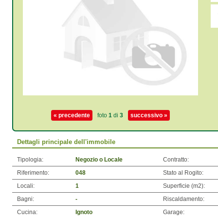
« precedente
foto
1
di
3
successivo »
Dettagli principale dell'immobile
Tipologia:
Negozio o Locale
Contratto:
Riferimento:
048
Stato al Rogito:
Locali:
1
Superficie (m
2
):
Bagni:
-
Riscaldamento:
Cucina:
Ignoto
Garage: