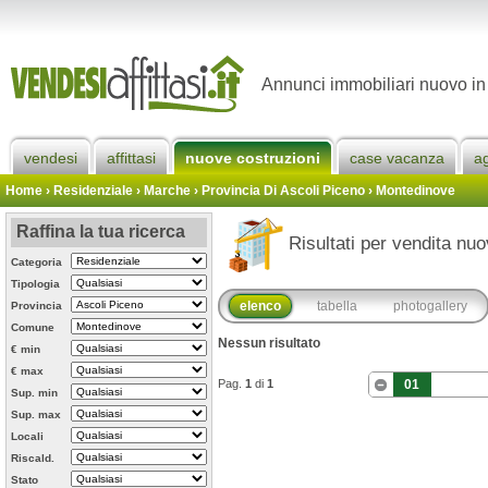
Annunci immobiliari nuovo in
vendesi
affittasi
nuove costruzioni
case vacanza
a
Home
› Residenziale › Marche ›
Provincia Di Ascoli Piceno
›
Montedinove
Raffina la tua ricerca
Risultati per vendita nu
Categoria
Tipologia
elenco
tabella
photogallery
Provincia
Comune
Nessun risultato
€ min
€ max
Pag.
1
di
1
01
Sup. min
Sup. max
Locali
Riscald.
Stato