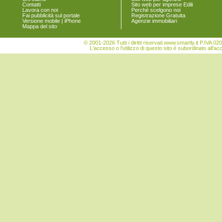
Contatti
Sito web per imprese Edili
Lavora con noi
Perchè scelgono noi
Fai pubblicità sul portale
Registrazione Gratuita
Versione mobile | iPhone
Agenzie immobiliari
Mappa del sito
© 2001-2026 Tutti i diritti riservati www.smartly.it P.IV
L'accesso o l'utilizzo di questo sito è subordinato all'ac