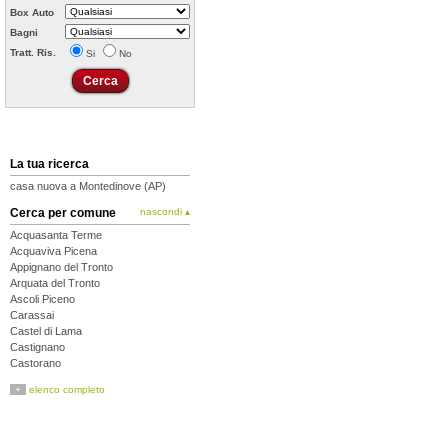
Box Auto
Bagni
Tratt. Ris.
Si
No
La tua ricerca
casa nuova a Montedinove (AP)
Cerca per comune
nascondi ▴
Acquasanta Terme
Acquaviva Picena
Appignano del Tronto
Arquata del Tronto
Ascoli Piceno
Carassai
Castel di Lama
Castignano
Castorano
Colli del Tronto
+
elenco completo
Comunanza
Cossignano
Cupra Marittima
Folignano