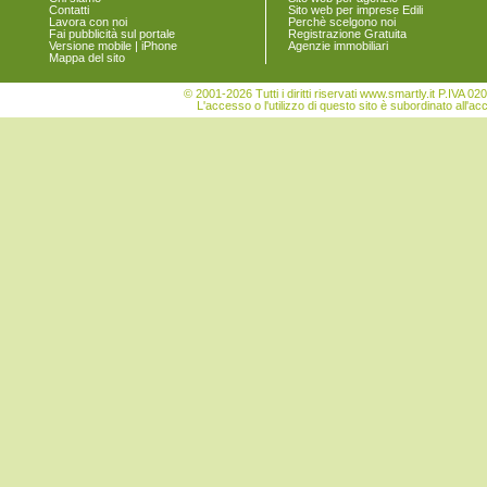
Contatti
Sito web per imprese Edili
Lavora con noi
Perchè scelgono noi
Fai pubblicità sul portale
Registrazione Gratuita
Versione mobile | iPhone
Agenzie immobiliari
Mappa del sito
© 2001-2026 Tutti i diritti riservati www.smartly.it P.IV
L'accesso o l'utilizzo di questo sito è subordinato all'ac