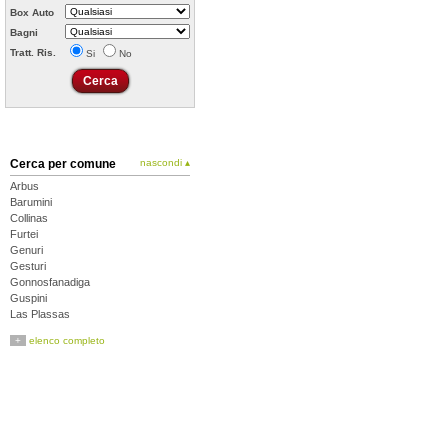
Box Auto
Bagni
Tratt. Ris.
Si
No
Cerca per comune
nascondi ▴
Arbus
Barumini
Collinas
Furtei
Genuri
Gesturi
Gonnosfanadiga
Guspini
Las Plassas
Lunamatrona
+
elenco completo
Pabillonis
Pauli Arbarei
Samassi
San Gavino Monreale
Sanluri
Sardara
Segariu