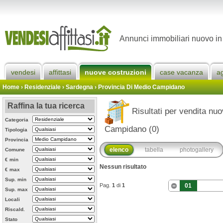
Annunci immobiliari nuovo in
vendesi
affittasi
nuove costruzioni
case vacanza
a
Home
› Residenziale › Sardegna ›
Provincia Di Medio Campidano
Raffina la tua ricerca
Risultati per vendita nuo
Categoria
Campidano (0)
Tipologia
Provincia
elenco
tabella
photogallery
Comune
€ min
Nessun risultato
€ max
Sup. min
Pag.
1
di
1
01
Sup. max
Locali
Riscald.
Stato