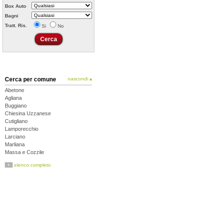
Box Auto
Bagni
Tratt. Ris.
Si
No
Cerca per comune
nascondi ▴
Abetone
Agliana
Buggiano
Chiesina Uzzanese
Cutigliano
Lamporecchio
Larciano
Marliana
Massa e Cozzile
Monsummano Terme
+
elenco completo
Montale
Montecatini-Terme
Pescia
Pieve a Nievole
Pistoia
Piteglio
Ponte Buggianese