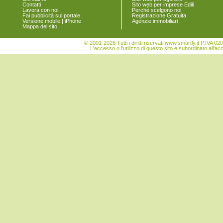
Contatti
Sito web per imprese Edili
Lavora con noi
Perchè scelgono noi
Fai pubblicità sul portale
Registrazione Gratuita
Versione mobile | iPhone
Agenzie immobiliari
Mappa del sito
© 2001-2026 Tutti i diritti riservati www.smartly.it P.IV
L'accesso o l'utilizzo di questo sito è subordinato all'ac