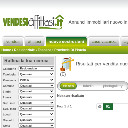
Annunci immobiliari nuovo in 
vendesi
affittasi
nuove costruzioni
case vacanza
a
Home
› Residenziale › Toscana ›
Provincia Di Pistoia
Raffina la tua ricerca
Risultati per vendita nuo
Categoria
(0)
Tipologia
Provincia
elenco
tabella
photogallery
Comune
€ min
Nessun risultato
€ max
Sup. min
Pag.
1
di
1
01
Sup. max
Locali
Riscald.
Stato