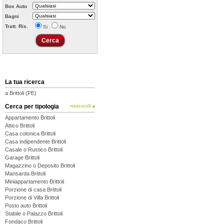
Box Auto
Bagni
Tratt. Ris.
Si
No
La tua ricerca
a Brittoli (PE)
Cerca per tipologia
nascondi ▴
Appartamento Brittoli
Attico Brittoli
Casa colonica Brittoli
Casa indipendente Brittoli
Casale o Rustico Brittoli
Garage Brittoli
Magazzino o Deposito Brittoli
Mansarda Brittoli
Miniappartamento Brittoli
Porzione di casa Brittoli
Porzione di Villa Brittoli
Posto auto Brittoli
Stabile o Palazzo Brittoli
Fondaco Brittoli