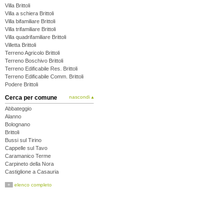
Villa Brittoli
Villa a schiera Brittoli
Villa bifamiliare Brittoli
Villa trifamiliare Brittoli
Villa quadrifamiliare Brittoli
Villetta Brittoli
Terreno Agricolo Brittoli
Terreno Boschivo Brittoli
Terreno Edificabile Res. Brittoli
Terreno Edificabile Comm. Brittoli
Podere Brittoli
Cerca per comune
nascondi ▴
Abbateggio
Alanno
Bolognano
Brittoli
Bussi sul Tirino
Cappelle sul Tavo
Caramanico Terme
Carpineto della Nora
Castiglione a Casauria
Catignano
+
elenco completo
Cepagatti
Città Sant'Angelo
Civitaquana
Civitella Casanova
Collecorvino