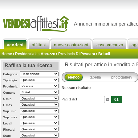
Annunci immobiliari per attico 
vendesi
affittasi
nuove costruzioni
case vacanza
ag
Home
› Residenziale › Abruzzo ›
Provincia Di Pescara
›
Brittoli
Risultati per attico in vendita a B
Raffina la tua ricerca
Categoria
elenco
tabella
photogallery
Tipologia
Provincia
Nessun risultato
Comune
€ min
Pag.
1
di
1
01
€ max
Sup. min
Sup. max
Locali
Riscald.
Stato