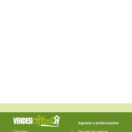
Corvara
Cugnoli
Elice
Farindola
Lettomanoppello
Loreto Aprutino
Manoppello
Montebello di Bertona
Montesilvano
Moscufo
Nocciano
Penne
Pescara
Pescosansonesco
Pianella
Picciano
Pietranico
Popoli
Roccamorice
Rosciano
Salle
San Valentino in Abruzzo Citeriore
Sant'Eufemia a Maiella
Scafa
Serramonacesca
Spoltore
Agenzie e professionisti
Tocco da Casauria
Torre de' Passeri
Chi siamo
Sito web per agenzie