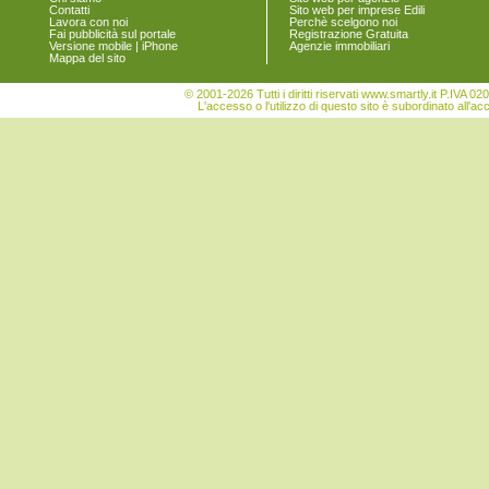
Contatti
Sito web per imprese Edili
Turrivalignani
Lavora con noi
Perchè scelgono noi
Vicoli
Fai pubblicità sul portale
Registrazione Gratuita
Versione mobile | iPhone
Agenzie immobiliari
Villa Celiera
Mappa del sito
© 2001-2026 Tutti i diritti riservati www.smartly.it P.IV
L'accesso o l'utilizzo di questo sito è subordinato all'ac