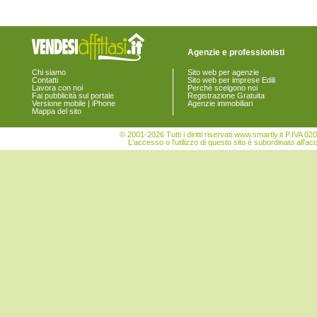
Agenzie e professionisti
Chi siamo
Sito web per agenzie
Contatti
Sito web per imprese Edili
Lavora con noi
Perchè scelgono noi
Fai pubblicità sul portale
Registrazione Gratuita
Versione mobile | iPhone
Agenzie immobiliari
Mappa del sito
© 2001-2026 Tutti i diritti riservati www.smartly.it P.IV
L'accesso o l'utilizzo di questo sito è subordinato all'ac