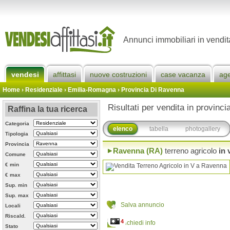
Annunci immobiliari in vendit
vendesi
affittasi
nuove costruzioni
case vacanza
ag
Home
› Residenziale › Emilia-Romagna ›
Provincia Di Ravenna
Risultati per vendita in provinc
Raffina la tua ricerca
Categoria
elenco
tabella
photogallery
Tipologia
Provincia
Ravenna (RA)
terreno agricolo
in 
Comune
€ min
€ max
Sup. min
Sup. max
Salva annuncio
Locali
Riscald.
4
Richiedi info
Stato