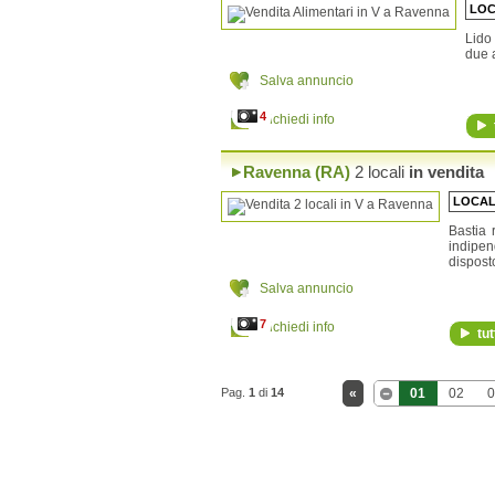
LOC
Lido
due a
Salva annuncio
4
Richiedi info
Ravenna (RA)
2 locali
in vendita
LOCAL
Bastia 
indipen
disposto
Salva annuncio
7
Richiedi info
tut
Pag.
1
di
14
«
01
02
0