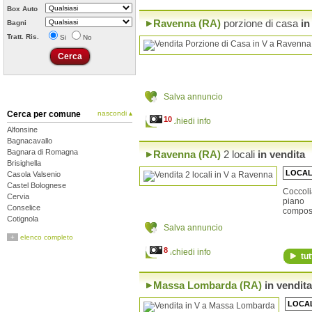
Box Auto
Ravenna (RA)
porzione di casa
in
Bagni
Tratt. Ris.
Si
No
Salva annuncio
Cerca per comune
nascondi ▴
10
Richiedi info
Alfonsine
Bagnacavallo
Bagnara di Romagna
Ravenna (RA)
2 locali
in vendita
Brisighella
LOCAL
Casola Valsenio
Castel Bolognese
Coccoli
Cervia
piano 
Conselice
compost
Cotignola
Salva annuncio
Faenza
+
elenco completo
Fusignano
8
Richiedi info
Lugo
tut
Massa Lombarda
Ravenna
Massa Lombarda (RA)
in vendita
Riolo Terme
Russi
LOCAL
Sant'Agata sul Santerno