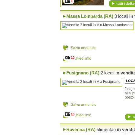
1
tutti i detta
Massa Lombarda (RA)
3 locali
in 
Salva annuncio
10
Richiedi info
Fusignano (RA)
2 locali
in vendit
LOCA
fusig
alla 
posto a
Salva annuncio
10
Richiedi info
t
Ravenna (RA)
alimentari
in vendi