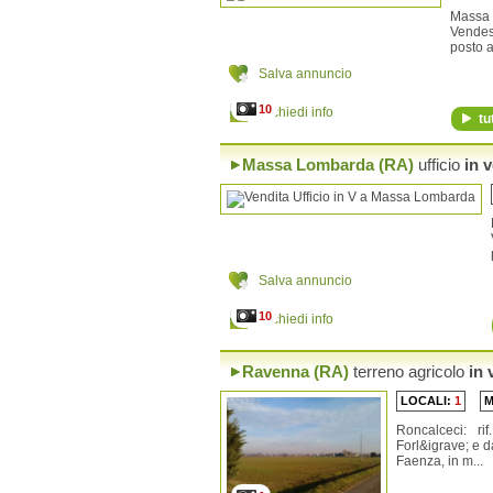
Solarolo
Massa 
Vendes
posto al
Salva annuncio
10
Richiedi info
tu
Massa Lombarda (RA)
ufficio
in v
Salva annuncio
10
Richiedi info
Ravenna (RA)
terreno agricolo
in 
LOCALI:
1
Roncalceci: r
Forl&igrave; e 
Faenza, in m...