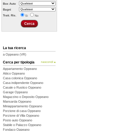
Box Auto
Bagni
Tratt. Ris.
Si
No
La tua ricerca
a Oppeano (VR)
Cerca per tipologia
nascondi ▴
Appartamento Oppeano
Attico Oppeano
Casa colonica Oppeano
Casa indipendente Oppeano
Casale o Rustico Oppeano
Garage Oppeano
Magazzino o Deposito Oppeano
Mansarda Oppeano
Miniappartamento Oppeano
Porzione di casa Oppeano
Porzione di Villa Oppeano
Posto auto Oppeano
Stabile o Palazzo Oppeano
Fondaco Oppeano