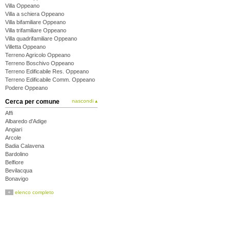
Villa Oppeano
Villa a schiera Oppeano
Villa bifamiliare Oppeano
Villa trifamiliare Oppeano
Villa quadrifamiliare Oppeano
Villetta Oppeano
Terreno Agricolo Oppeano
Terreno Boschivo Oppeano
Terreno Edificabile Res. Oppeano
Terreno Edificabile Comm. Oppeano
Podere Oppeano
Cerca per comune
nascondi ▴
Affi
Albaredo d'Adige
Angiari
Arcole
Badia Calavena
Bardolino
Belfiore
Bevilacqua
Bonavigo
Boschi Sant'Anna
+
elenco completo
Bosco Chiesanuova
Bovolone
Brentino Belluno
Brenzone
Bussolengo