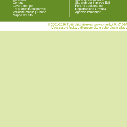
Contatti
Sito web per imprese Edili
Legnago
Lavora con noi
Perchè scelgono noi
Malcesine
Fai pubblicità sul portale
Registrazione Gratuita
Versione mobile | iPhone
Agenzie immobiliari
Marano di Valpolicella
Mappa del sito
Mezzane di Sotto
Minerbe
© 2001-2026 Tutti i diritti riservati www.smartly.it P.IV
Montecchia di Crosara
L'accesso o l'utilizzo di questo sito è subordinato all'ac
Monteforte d'Alpone
Mozzecane
Negrar
Nogara
Nogarole Rocca
Oppeano
Palù
Pastrengo
Pescantina
Peschiera del Garda
Povegliano Veronese
Pressana
Rivoli Veronese
Roncà
Ronco all'Adige
Roverchiara
Roverè Veronese
Roveredo di Guà
Salizzole
San Bonifacio
San Giovanni Ilarione
San Giovanni Lupatoto