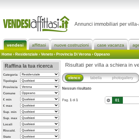
Annunci immobiliari per villa
vendesi
affittasi
nuove costruzioni
case vacanza
ag
Home
› Residenziale › Veneto ›
Provincia Di Verona
›
Oppeano
Risultati per villa a schiera in 
Raffina la tua ricerca
Categoria
elenco
tabella
photogallery
Tipologia
Provincia
Nessun risultato
Comune
€ min
Pag.
1
di
1
01
€ max
Sup. min
Sup. max
Locali
Riscald.
Stato