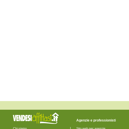
Buttapietra
Caldiero
Caprino Veronese
Casaleone
Castagnaro
Castel d'Azzano
Castelnuovo del Garda
Cavaion Veronese
Cazzano di Tramigna
Cerea
Cerro Veronese
Cologna Veneta
Colognola ai Colli
Concamarise
Costermano
Dolcè
Erbè
Erbezzo
Ferrara di Monte Baldo
Fumane
Garda
Gazzo Veronese
Grezzana
Illasi
Isola della Scala
Isola Rizza
Agenzie e professionisti
Lavagno
Lazise
Chi siamo
Sito web per agenzie