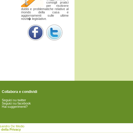
consigli pratici
per risolvere
dubbi e problematiche relative al
mondo della casa e
aggiornamenti sulle ultime
novit� legislative.
Collabora e condividi
Seguici su twitter
Seguici su facebook
Hai suggerimenti?
essandro De Medio
 della Privacy