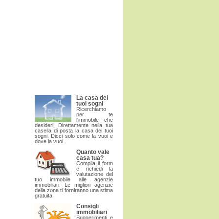
La casa dei
tuoi sogni
Ricerchiamo
per te
l'immobile che
desideri. Direttamente nella tua
casella di posta la casa dei tuoi
sogni. Dicci solo come la vuoi e
dove la vuoi.
Quanto vale
casa tua?
Compila il form
e richiedi la
valutazione del
tuo immobile alle agenzie
immobiliari. Le migliori agenzie
della zona ti forniranno una stima
gratuita.
Consigli
immobiliari
Suggerimenti e