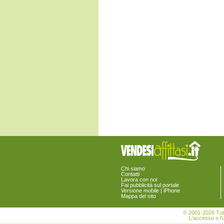
Buttapietra
Caldiero
Caprino Veronese
Casaleone
Castagnaro
Castel d'Azzano
Castelnuovo del Garda
Cavaion Veronese
Cazzano di Tramigna
Cerea
Cerro Veronese
Cologna Veneta
Colognola ai Colli
Concamarise
Costermano
Dolcè
Erbè
Erbezzo
Ferrara di Monte Baldo
Fumane
Garda
Chi siamo
Gazzo Veronese
Contatti
Lavora con noi
Grezzana
Fai pubblicità sul portale
Illasi
Versione mobile | iPhone
Mappa del sito
Isola della Scala
Isola Rizza
© 2001-2026 Tutt
Lavagno
L'accesso o l'u
Lazise