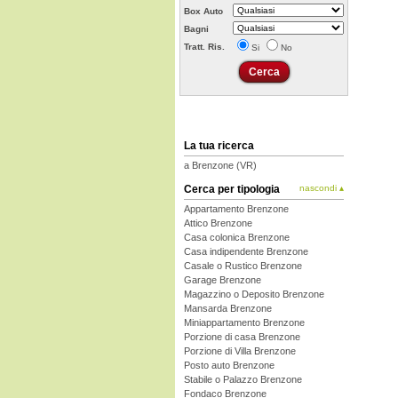
Box Auto
Bagni
Tratt. Ris.
Si
No
La tua ricerca
a Brenzone (VR)
Cerca per tipologia
nascondi ▴
Appartamento Brenzone
Attico Brenzone
Casa colonica Brenzone
Casa indipendente Brenzone
Casale o Rustico Brenzone
Garage Brenzone
Magazzino o Deposito Brenzone
Mansarda Brenzone
Miniappartamento Brenzone
Porzione di casa Brenzone
Porzione di Villa Brenzone
Posto auto Brenzone
Stabile o Palazzo Brenzone
Fondaco Brenzone