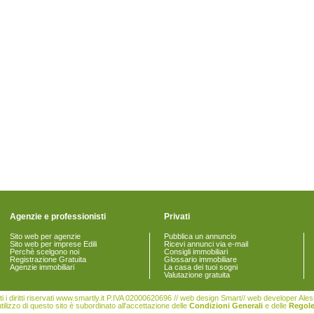
Agenzie e professionisti
Privati
Sito web per agenzie
Pubblica un annuncio
Sito web per imprese Edili
Ricevi annunci via e-mail
Perchè scelgono noi
Consigli immobiliari
Registrazione Gratuita
Glossario immobiliare
Agenzie immobiliari
La casa dei tuoi sogni
Valutazione gratuita
i i diritti riservati www.smartly.it P.IVA 02000620696 // web design Smart// web developer Al
tilizzo di questo sito è subordinato all'accettazione delle
Condizioni Generali
e delle
Regole