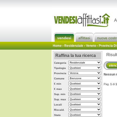
A
vendesi
affittasi
nuove costr
Home
› Residenziale › Veneto ›
Provincia D
Risul
Raffina la tua ricerca
Categoria
elen
Tipologia
Provincia
Nessun r
Comune
€ min
Pag.
1
di
1
€ max
Sup. min
Sup. max
Locali
Riscald.
Stato