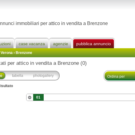
nnunci immobiliari per attico in vendita a Brenzone
uzioni
case vacanza
agenzie
pubblica annuncio
i Verona
›
Brenzone
tati per attico in vendita a Brenzone (0)
co
tabella
photogallery
isultato
01