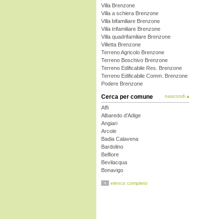
Villa Brenzone
Villa a schiera Brenzone
Villa bifamiliare Brenzone
Villa trifamiliare Brenzone
Villa quadrifamiliare Brenzone
Villetta Brenzone
Terreno Agricolo Brenzone
Terreno Boschivo Brenzone
Terreno Edificabile Res. Brenzone
Terreno Edificabile Comm. Brenzone
Podere Brenzone
Cerca per comune
nascondi ▴
Affi
Albaredo d'Adige
Angiari
Arcole
Badia Calavena
Bardolino
Belfiore
Bevilacqua
Bonavigo
Boschi Sant'Anna
+
elenco completo
Bosco Chiesanuova
Bovolone
Brentino Belluno
Brenzone
Bussolengo