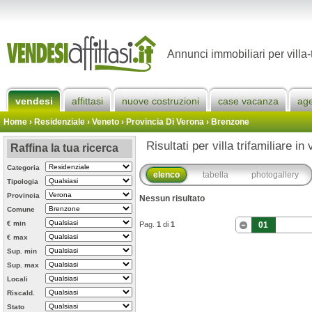
Annunci immobiliari per villa-
vendesi
affittasi
nuove costruzioni
case vacanza
ag
Home
› Residenziale › Veneto ›
Provincia Di Verona
›
Brenzone
Risultati per villa trifamiliare i
Raffina la tua ricerca
Categoria
elenco
tabella
photogallery
Tipologia
Provincia
Nessun risultato
Comune
€ min
Pag.
1
di
1
01
€ max
Sup. min
Sup. max
Locali
Riscald.
Stato