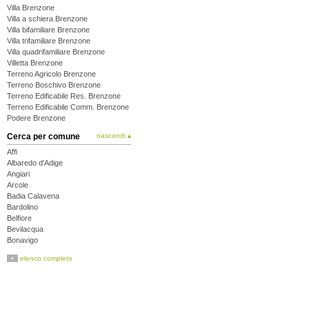
Villa Brenzone
Villa a schiera Brenzone
Villa bifamiliare Brenzone
Villa trifamiliare Brenzone
Villa quadrifamiliare Brenzone
Villetta Brenzone
Terreno Agricolo Brenzone
Terreno Boschivo Brenzone
Terreno Edificabile Res. Brenzone
Terreno Edificabile Comm. Brenzone
Podere Brenzone
Cerca per comune
nascondi ▴
Affi
Albaredo d'Adige
Angiari
Arcole
Badia Calavena
Bardolino
Belfiore
Bevilacqua
Bonavigo
Boschi Sant'Anna
+
elenco completo
Bosco Chiesanuova
Bovolone
Brentino Belluno
Brenzone
Bussolengo