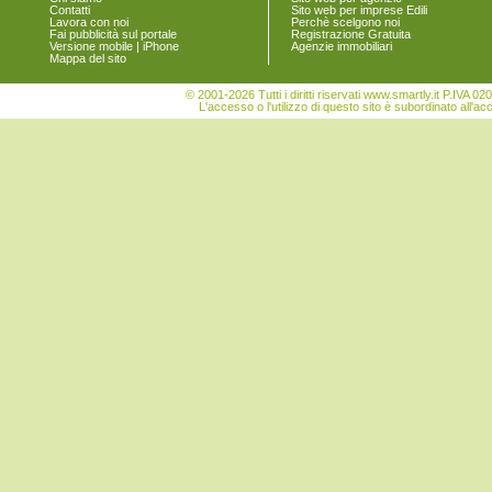
Contatti
Sito web per imprese Edili
Legnago
Lavora con noi
Perchè scelgono noi
Malcesine
Fai pubblicità sul portale
Registrazione Gratuita
Versione mobile | iPhone
Agenzie immobiliari
Marano di Valpolicella
Mappa del sito
Mezzane di Sotto
Minerbe
© 2001-2026 Tutti i diritti riservati www.smartly.it P.IV
Montecchia di Crosara
L'accesso o l'utilizzo di questo sito è subordinato all'ac
Monteforte d'Alpone
Mozzecane
Negrar
Nogara
Nogarole Rocca
Oppeano
Palù
Pastrengo
Pescantina
Peschiera del Garda
Povegliano Veronese
Pressana
Rivoli Veronese
Roncà
Ronco all'Adige
Roverchiara
Roverè Veronese
Roveredo di Guà
Salizzole
San Bonifacio
San Giovanni Ilarione
San Giovanni Lupatoto