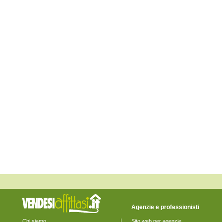
Buttapietra
Caldiero
Caprino Veronese
Casaleone
Castagnaro
Castel d'Azzano
Castelnuovo del Garda
Cavaion Veronese
Cazzano di Tramigna
Cerea
Cerro Veronese
Cologna Veneta
Colognola ai Colli
Concamarise
Costermano
Dolcè
Erbè
Erbezzo
Ferrara di Monte Baldo
Fumane
Garda
Gazzo Veronese
Grezzana
Illasi
Isola della Scala
Isola Rizza
Agenzie e professionisti
Lavagno
Lazise
Chi siamo
Sito web per agenzie