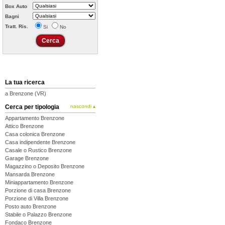
Box Auto
Bagni
Tratt. Ris.
Si
No
La tua ricerca
a Brenzone (VR)
Cerca per tipologia
nascondi ▴
Appartamento Brenzone
Attico Brenzone
Casa colonica Brenzone
Casa indipendente Brenzone
Casale o Rustico Brenzone
Garage Brenzone
Magazzino o Deposito Brenzone
Mansarda Brenzone
Miniappartamento Brenzone
Porzione di casa Brenzone
Porzione di Villa Brenzone
Posto auto Brenzone
Stabile o Palazzo Brenzone
Fondaco Brenzone