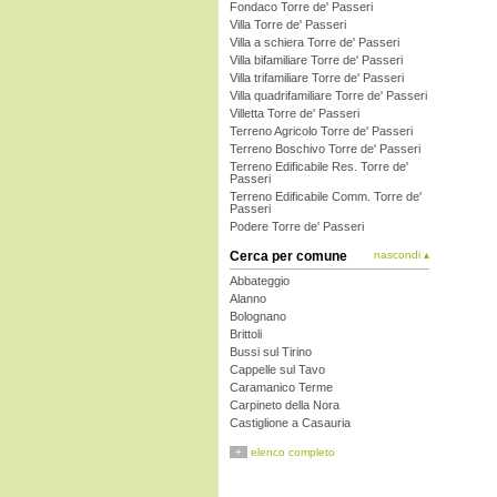
Fondaco Torre de' Passeri
Villa Torre de' Passeri
Villa a schiera Torre de' Passeri
Villa bifamiliare Torre de' Passeri
Villa trifamiliare Torre de' Passeri
Villa quadrifamiliare Torre de' Passeri
Villetta Torre de' Passeri
Terreno Agricolo Torre de' Passeri
Terreno Boschivo Torre de' Passeri
Terreno Edificabile Res. Torre de'
Passeri
Terreno Edificabile Comm. Torre de'
Passeri
Podere Torre de' Passeri
Cerca per comune
nascondi ▴
Abbateggio
Alanno
Bolognano
Brittoli
Bussi sul Tirino
Cappelle sul Tavo
Caramanico Terme
Carpineto della Nora
Castiglione a Casauria
Catignano
+
elenco completo
Cepagatti
Città Sant'Angelo
Civitaquana