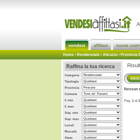
A
vendesi
affittasi
nuove costr
Home
› Residenziale › Abruzzo ›
Provincia 
Risul
Raffina la tua ricerca
Categoria
elen
Tipologia
Provincia
Nessun r
Comune
€ min
Pag.
1
di
1
€ max
Sup. min
Sup. max
Locali
Riscald.
Stato