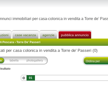
nnunci immobiliari per casa-colonica in vendita a Torre de' Pass
uzioni
case vacanza
agenzie
pubblica annuncio
Di Pescara
›
Torre De' Passeri
tati per casa colonica in vendita a Torre de' Passeri (0)
co
tabella
photogallery
isultato
01