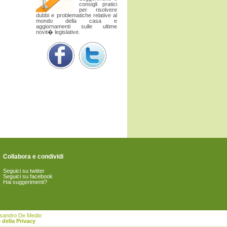
consigli pratici
per risolvere
dubbi e problematiche relative al
mondo della casa e
aggiornamenti sulle ultime
novit� legislative.
Collabora e condividi
Seguici su twitter
Seguici su facebook
Hai suggerimenti?
essandro De Medio
 della Privacy