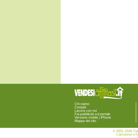
Civitella Casanova
Collecorvino
Corvara
Cugnoli
Elice
Farindola
Lettomanoppello
Loreto Aprutino
Manoppello
Montebello di Bertona
Montesilvano
Moscufo
Nocciano
Penne
Pescara
Pescosansonesco
Pianella
Picciano
Pietranico
Popoli
Roccamorice
Chi siamo
Contatti
Rosciano
Lavora con noi
Salle
Fai pubblicità sul portale
San Valentino in Abruzzo Citeriore
Versione mobile | iPhone
Mappa del sito
Sant'Eufemia a Maiella
Scafa
© 2001-2026 Tutt
Serramonacesca
L'accesso o l'u
Spoltore