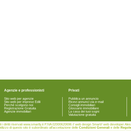
Agenzie e professionisti
Privati
Sito web per agenzie
Pubblica un annuncio
Sito web per imprese Edili
Ricevi annunci via e-mail
Perchè scelgono noi
Consigli immobiliari
Registrazione Gratuita
Glossario immobiliare
Agenzie immobiliari
La casa dei tuoi sogni
Valutazione gratuita
i i diritti riservati www.smartly.it P.IVA 02000620696 // web design Smart// web developer Al
tilizzo di questo sito è subordinato all'accettazione delle
Condizioni Generali
e delle
Regole