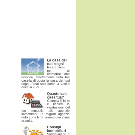
La casa dei
tuoi sogni
Ricerchiamo
per te
l'immobile che
desideri. Direttamente nella tua
casella di posta la casa dei tuoi
sogni. Dicci solo come la vuoi e
dove la vuoi.
Quanto vale
casa tua?
Compila il form
e richiedi la
valutazione del
tuo immobile alle agenzie
immobiliari. Le migliori agenzie
della zona ti forniranno una stima
gratuita.
Consigli
immobiliari
Suggerimenti e