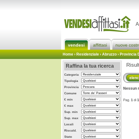
A
vendesi
affittasi
nuove costr
Home
› Residenziale › Abruzzo ›
Provincia 
Risul
Raffina la tua ricerca
Categoria
elen
Tipologia
Provincia
Nessun r
Comune
€ min
Pag.
1
di
1
€ max
Sup. min
Sup. max
Locali
Riscald.
Stato