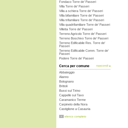
Fondaco Torre de' Passeri
Villa Torre de' Passeri
Villa a schiera Torre de' Passeri
Villa bifamiliare Torre de' Passeri
Villa trifamiliare Torre de' Passeri
Villa quadrifamiliare Torre de' Passeri
Villetta Torre de' Passeri
Terreno Agricolo Torre de' Passeri
Terreno Boschivo Torre de' Passeri
Terreno Edificabile Res. Torre de'
Passeri
Terreno Edificabile Comm. Torre de'
Passeri
Podere Torre de' Passeri
Cerca per comune
nascondi ▴
Abbateggio
Alanno
Bolognano
Brittoli
Bussi sul Tirino
Cappelle sul Tavo
Caramanico Terme
Carpineto della Nora
Castiglione a Casauria
Catignano
+
elenco completo
Cepagatti
Città Sant'Angelo
Civitaquana