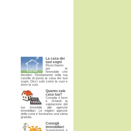
La casa dei
tuoi sogni
Ricerchiamo
per te
l'immobile che
desideri. Direttamente nella tua
casella di posta la casa dei tuoi
sogni. Dicci solo come la vuoi e
dove la vuoi.
Quanto vale
casa tua?
Compila il form
e richiedi la
valutazione del
tuo immobile alle agenzie
immobiliari. Le migliori agenzie
della zona ti forniranno una stima
gratuita.
Consigli
immobiliari
Suggerimenti e