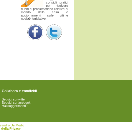
consigli pratici
per risolvere
dubbi e problematiche relative al
mondo della casa e
aggiornamenti sulle ultime
novit� legislative.
Collabora e condividi
Seguici su twitter
Seguici su facebook
Hai suggerimenti?
essandro De Medio
 della Privacy