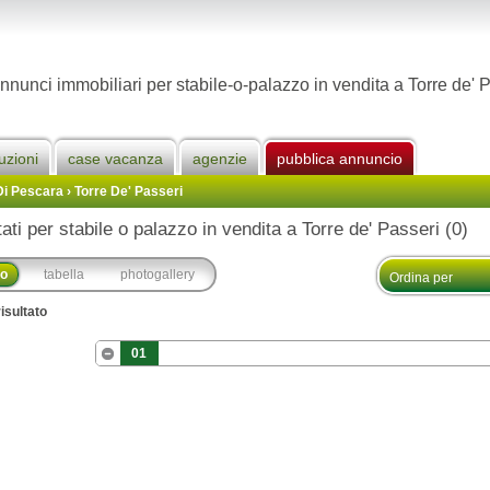
nnunci immobiliari per stabile-o-palazzo in vendita a Torre de' 
uzioni
case vacanza
agenzie
pubblica annuncio
Di Pescara
›
Torre De' Passeri
tati per stabile o palazzo in vendita a Torre de' Passeri (0)
co
tabella
photogallery
isultato
01