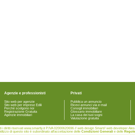
Agenzie e professionisti
Privati
Sito web per agenzie
Pubblica un annuncio
Sito web per imprese Edili
Ricevi annunci via e-mail
Perchè scelgono noi
Consigli immobiliari
Registrazione Gratuita
Glossario immobiliare
Agenzie immobiliari
La casa dei tuoi sogni
Valutazione gratuita
i i diritti riservati www.smartly.it P.IVA 02000620696 // web design Smart// web developer Al
tilizzo di questo sito è subordinato all'accettazione delle
Condizioni Generali
e delle
Regole