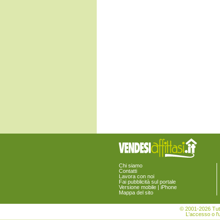
Civitella Casanova
Collecorvino
Corvara
Cugnoli
Elice
Farindola
Lettomanoppello
Loreto Aprutino
Manoppello
Montebello di Bertona
Montesilvano
Moscufo
Nocciano
Penne
Pescara
Pescosansonesco
Pianella
Picciano
Pietranico
Popoli
Roccamorice
Chi siamo
Contatti
Rosciano
Lavora con noi
Salle
Fai pubblicità sul portale
San Valentino in Abruzzo Citeriore
Versione mobile | iPhone
Mappa del sito
Sant'Eufemia a Maiella
Scafa
© 2001-2026 Tutt
Serramonacesca
L'accesso o l'u
Spoltore