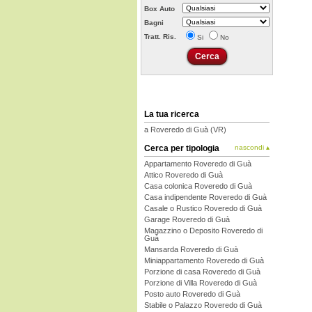
Box Auto
Bagni
Tratt. Ris.
Si
No
La tua ricerca
a Roveredo di Guà (VR)
Cerca per tipologia
nascondi ▴
Appartamento Roveredo di Guà
Attico Roveredo di Guà
Casa colonica Roveredo di Guà
Casa indipendente Roveredo di Guà
Casale o Rustico Roveredo di Guà
Garage Roveredo di Guà
Magazzino o Deposito Roveredo di
Guà
Mansarda Roveredo di Guà
Miniappartamento Roveredo di Guà
Porzione di casa Roveredo di Guà
Porzione di Villa Roveredo di Guà
Posto auto Roveredo di Guà
Stabile o Palazzo Roveredo di Guà