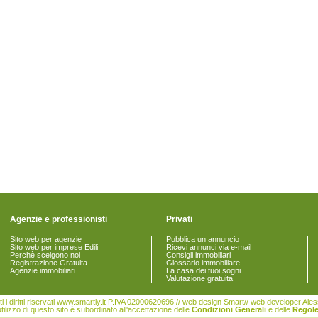
Agenzie e professionisti
Privati
Sito web per agenzie
Pubblica un annuncio
Sito web per imprese Edili
Ricevi annunci via e-mail
Perchè scelgono noi
Consigli immobiliari
Registrazione Gratuita
Glossario immobiliare
Agenzie immobiliari
La casa dei tuoi sogni
Valutazione gratuita
i i diritti riservati www.smartly.it P.IVA 02000620696 // web design Smart// web developer Al
tilizzo di questo sito è subordinato all'accettazione delle
Condizioni Generali
e delle
Regole