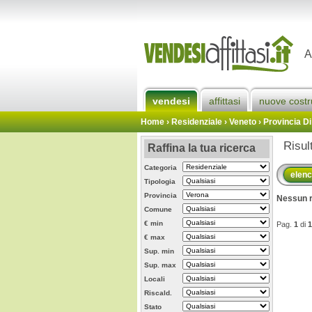
A
vendesi
affittasi
nuove costr
Home
› Residenziale › Veneto ›
Provincia D
Risul
Raffina la tua ricerca
Categoria
elen
Tipologia
Provincia
Nessun r
Comune
€ min
Pag.
1
di
1
€ max
Sup. min
Sup. max
Locali
Riscald.
Stato