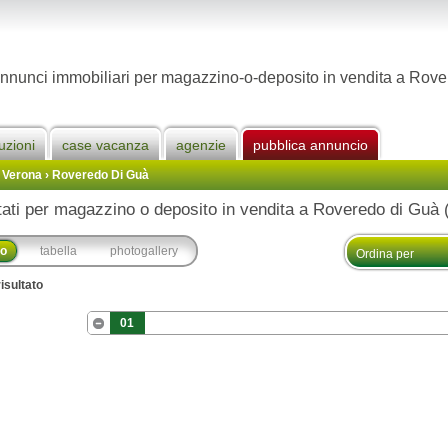
nnunci immobiliari per magazzino-o-deposito in vendita a Rov
uzioni
case vacanza
agenzie
pubblica annuncio
i Verona
›
Roveredo Di Guà
tati per magazzino o deposito in vendita a Roveredo di Guà 
co
tabella
photogallery
isultato
01