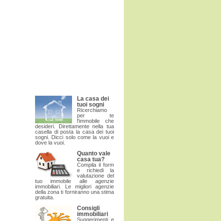
La casa dei
tuoi sogni
Ricerchiamo
per te
l'immobile che
desideri. Direttamente nella tua
casella di posta la casa dei tuoi
sogni. Dicci solo come la vuoi e
dove la vuoi.
Quanto vale
casa tua?
Compila il form
e richiedi la
valutazione del
tuo immobile alle agenzie
immobiliari. Le migliori agenzie
della zona ti forniranno una stima
gratuita.
Consigli
immobiliari
Suggerimenti e