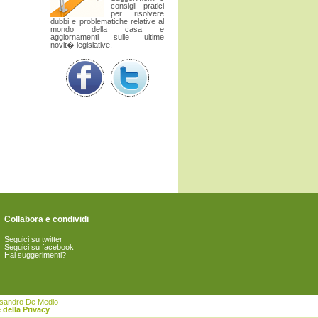
consigli pratici
per risolvere
dubbi e problematiche relative al
mondo della casa e
aggiornamenti sulle ultime
novit� legislative.
Collabora e condividi
Seguici su twitter
Seguici su facebook
Hai suggerimenti?
essandro De Medio
 della Privacy