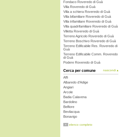
Fondaco Roveredo di Guà
Villa Roveredo di Guà
Villa a schiera Roveredo di Guà
Villa bifamiliare Roveredo di Guà
Villa trifamiliare Roveredo di Guà
Villa quadrifamiliare Roveredo di Guà
Villetta Roveredo di Guà
Terreno Agricolo Roveredo di Guà
Terreno Boschivo Roveredo di Guà
Terreno Edificabile Res. Roveredo di
Guà
Terreno Edificabile Comm. Roveredo
di Guà
Podere Roveredo di Guà
Cerca per comune
nascondi ▴
Affi
Albaredo d'Adige
Angiari
Arcole
Badia Calavena
Bardolino
Belfiore
Bevilacqua
Bonavigo
Boschi Sant'Anna
+
elenco completo
Bosco Chiesanuova
Bovolone
Brentino Belluno