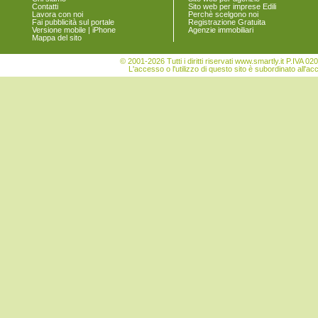
Contatti
Sito web per imprese Edili
Legnago
Lavora con noi
Perchè scelgono noi
Malcesine
Fai pubblicità sul portale
Registrazione Gratuita
Versione mobile | iPhone
Agenzie immobiliari
Marano di Valpolicella
Mappa del sito
Mezzane di Sotto
Minerbe
© 2001-2026 Tutti i diritti riservati www.smartly.it P.IV
Montecchia di Crosara
L'accesso o l'utilizzo di questo sito è subordinato all'ac
Monteforte d'Alpone
Mozzecane
Negrar
Nogara
Nogarole Rocca
Oppeano
Palù
Pastrengo
Pescantina
Peschiera del Garda
Povegliano Veronese
Pressana
Rivoli Veronese
Roncà
Ronco all'Adige
Roverchiara
Roverè Veronese
Roveredo di Guà
Salizzole
San Bonifacio
San Giovanni Ilarione
San Giovanni Lupatoto