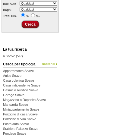
Box Auto
Bagni
Tratt. Ris.
Si
No
La tua ricerca
a Soave (VR)
Cerca per tipologia
nascondi ▴
Appartamento Soave
Attico Soave
Casa colonica Soave
Casa indipendente Soave
Casale o Rustico Soave
Garage Soave
Magazzino o Deposito Soave
Mansarda Soave
Miniappartamento Soave
Porzione di casa Soave
Porzione di Villa Soave
Posto auto Soave
Stabile o Palazzo Soave
Fondaco Soave