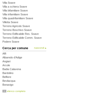
Villa Soave
Villa a schiera Soave
Villa bifamiliare Soave
Villa trifamiliare Soave
Villa quadrifamiliare Soave
Villetta Soave
Terreno Agricolo Soave
Terreno Boschivo Soave
Terreno Edificabile Res. Soave
Terreno Edificabile Comm. Soave
Podere Soave
Cerca per comune
nascondi ▴
Affi
Albaredo d'Adige
Angiari
Arcole
Badia Calavena
Bardolino
Belfiore
Bevilacqua
Bonavigo
Boschi Sant'Anna
+
elenco completo
Bosco Chiesanuova
Bovolone
Brentino Belluno
Brenzone
Bussolengo