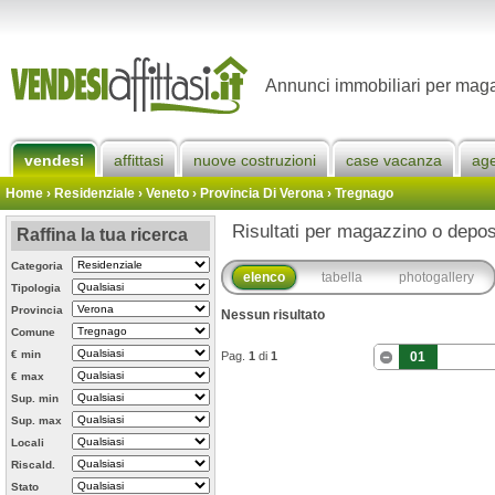
Annunci immobiliari per maga
vendesi
affittasi
nuove costruzioni
case vacanza
ag
Home
› Residenziale › Veneto ›
Provincia Di Verona
›
Tregnago
Risultati per magazzino o depos
Raffina la tua ricerca
Categoria
elenco
tabella
photogallery
Tipologia
Provincia
Nessun risultato
Comune
€ min
Pag.
1
di
1
01
€ max
Sup. min
Sup. max
Locali
Riscald.
Stato