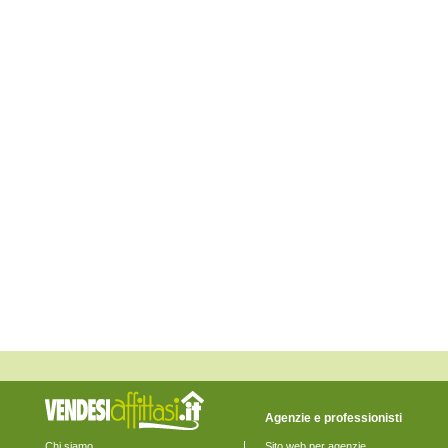
Buttapietra
Caldiero
Caprino Veronese
Casaleone
Castagnaro
Castel d'Azzano
Castelnuovo del Garda
Cavaion Veronese
Cazzano di Tramigna
Cerea
Cerro Veronese
Cologna Veneta
Colognola ai Colli
Concamarise
Costermano
Dolcè
Erbè
Erbezzo
Ferrara di Monte Baldo
Fumane
Garda
Gazzo Veronese
Grezzana
Illasi
Isola della Scala
Isola Rizza
Agenzie e professionisti
Lavagno
Lazise
Chi siamo
Sito web per agenzie