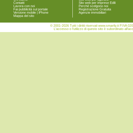
Contatti
Sito web per imprese Edili
Legnago
Lavora con noi
Perchè scelgono noi
Malcesine
Fai pubblicità sul portale
Registrazione Gratuita
Versione mobile | iPhone
Agenzie immobiliari
Marano di Valpolicella
Mappa del sito
Mezzane di Sotto
Minerbe
© 2001-2026 Tutti i diritti riservati www.smartly.it P.IV
Montecchia di Crosara
L'accesso o l'utilizzo di questo sito è subordinato all'ac
Monteforte d'Alpone
Mozzecane
Negrar
Nogara
Nogarole Rocca
Oppeano
Palù
Pastrengo
Pescantina
Peschiera del Garda
Povegliano Veronese
Pressana
Rivoli Veronese
Roncà
Ronco all'Adige
Roverchiara
Roverè Veronese
Roveredo di Guà
Salizzole
San Bonifacio
San Giovanni Ilarione
San Giovanni Lupatoto