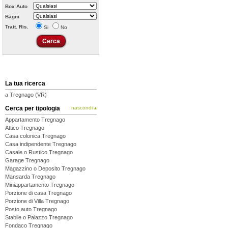
Box Auto
Bagni
Tratt. Ris.
Si
No
La tua ricerca
a Tregnago (VR)
Cerca per tipologia
nascondi ▴
Appartamento Tregnago
Attico Tregnago
Casa colonica Tregnago
Casa indipendente Tregnago
Casale o Rustico Tregnago
Garage Tregnago
Magazzino o Deposito Tregnago
Mansarda Tregnago
Miniappartamento Tregnago
Porzione di casa Tregnago
Porzione di Villa Tregnago
Posto auto Tregnago
Stabile o Palazzo Tregnago
Fondaco Tregnago