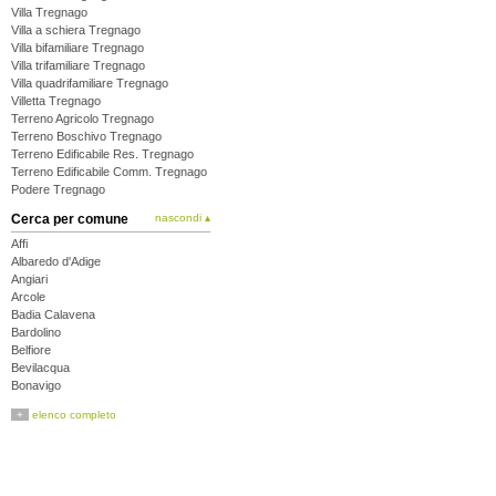
Villa Tregnago
Villa a schiera Tregnago
Villa bifamiliare Tregnago
Villa trifamiliare Tregnago
Villa quadrifamiliare Tregnago
Villetta Tregnago
Terreno Agricolo Tregnago
Terreno Boschivo Tregnago
Terreno Edificabile Res. Tregnago
Terreno Edificabile Comm. Tregnago
Podere Tregnago
Cerca per comune
nascondi ▴
Affi
Albaredo d'Adige
Angiari
Arcole
Badia Calavena
Bardolino
Belfiore
Bevilacqua
Bonavigo
Boschi Sant'Anna
+
elenco completo
Bosco Chiesanuova
Bovolone
Brentino Belluno
Brenzone
Bussolengo