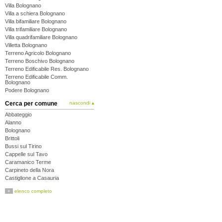
Villa Bolognano
Villa a schiera Bolognano
Villa bifamiliare Bolognano
Villa trifamiliare Bolognano
Villa quadrifamiliare Bolognano
Villetta Bolognano
Terreno Agricolo Bolognano
Terreno Boschivo Bolognano
Terreno Edificabile Res. Bolognano
Terreno Edificabile Comm.
Bolognano
Podere Bolognano
Cerca per comune
nascondi ▴
Abbateggio
Alanno
Bolognano
Brittoli
Bussi sul Tirino
Cappelle sul Tavo
Caramanico Terme
Carpineto della Nora
Castiglione a Casauria
Catignano
+
elenco completo
Cepagatti
Città Sant'Angelo
Civitaquana
Civitella Casanova