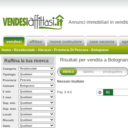
Annunci immobiliari in vendi
vendesi
affittasi
nuove costruzioni
case vacanza
ag
Home
› Residenziale › Abruzzo ›
Provincia Di Pescara
›
Bolognano
Risultati per vendita a Bolognan
Raffina la tua ricerca
Categoria
elenco
tabella
photogallery
Tipologia
Provincia
Nessun risultato
Comune
€ min
Pag.
1
di
1
01
€ max
Sup. min
Sup. max
Locali
Riscald.
Stato