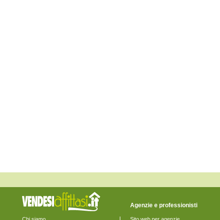
Collecorvino
Corvara
Cugnoli
Elice
Farindola
Lettomanoppello
Loreto Aprutino
Manoppello
Montebello di Bertona
Montesilvano
Moscufo
Nocciano
Penne
Pescara
Pescosansonesco
Pianella
Picciano
Pietranico
Popoli
Roccamorice
Rosciano
Salle
San Valentino in Abruzzo Citeriore
Sant'Eufemia a Maiella
Scafa
Serramonacesca
Agenzie e professionisti
Spoltore
Tocco da Casauria
Chi siamo
Sito web per agenzie