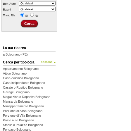
Box Auto
Bagni
Tratt. Ris.
Si
No
La tua ricerca
a Bolognano (PE)
Cerca per tipologia
nascondi ▴
Appartamento Bolognano
Attico Bolognano
Casa colonica Bolognano
Casa indipendente Bolognano
Casale o Rustico Bolognano
Garage Bolognano
Magazzino o Deposito Bolognano
Mansarda Bolognano
Miniappartamento Bolognano
Porzione di casa Bolognano
Porzione di Villa Bolognano
Posto auto Bolognano
Stabile o Palazzo Bolognano
Fondaco Bolognano