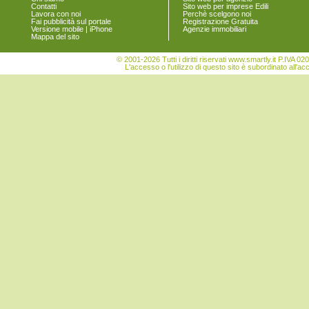
Torre de' Passeri
Contatti
Sito web per imprese Edili
Lavora con noi
Perchè scelgono noi
Turrivalignani
Fai pubblicità sul portale
Registrazione Gratuita
Vicoli
Versione mobile | iPhone
Agenzie immobiliari
Mappa del sito
Villa Celiera
© 2001-2026 Tutti i diritti riservati www.smartly.it P.IV
L'accesso o l'utilizzo di questo sito è subordinato all'ac