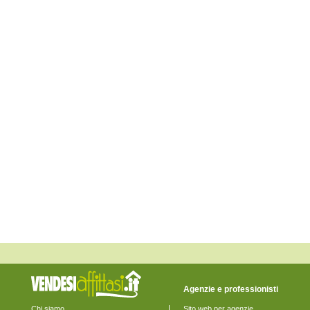
Civitella Casanova
Collecorvino
Corvara
Cugnoli
Elice
Farindola
Lettomanoppello
Loreto Aprutino
Manoppello
Montebello di Bertona
Montesilvano
Moscufo
Nocciano
Penne
Pescara
Pescosansonesco
Pianella
Picciano
Pietranico
Popoli
Roccamorice
Rosciano
Salle
San Valentino in Abruzzo Citeriore
Sant'Eufemia a Maiella
Scafa
Agenzie e professionisti
Serramonacesca
Spoltore
Chi siamo
Sito web per agenzie