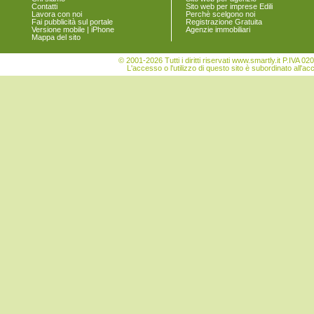
Tocco da Casauria
Contatti
Sito web per imprese Edili
Torre de' Passeri
Lavora con noi
Perchè scelgono noi
Fai pubblicità sul portale
Registrazione Gratuita
Turrivalignani
Versione mobile | iPhone
Agenzie immobiliari
Vicoli
Mappa del sito
Villa Celiera
© 2001-2026 Tutti i diritti riservati www.smartly.it P.IV
L'accesso o l'utilizzo di questo sito è subordinato all'ac