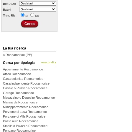
Box Auto
Bagni
Tratt. Ris.
Si
No
La tua ricerca
a Roccamorice (PE)
Cerca per tipologia
nascondi ▴
Appartamento Roccamorice
Attico Roccamorice
Casa colonica Roccamorice
Casa indipendente Roccamorice
Casale o Rustico Roccamorice
Garage Roccamorice
Magazzino o Deposito Roccamorice
Mansarda Roccamorice
Miniappartamento Roccamorice
Porzione di casa Roccamorice
Porzione di Villa Roccamorice
Posto auto Roccamorice
Stabile o Palazzo Roccamorice
Fondaco Roccamorice