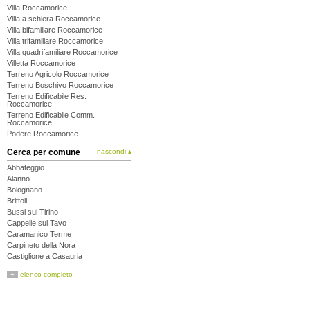
Villa Roccamorice
Villa a schiera Roccamorice
Villa bifamiliare Roccamorice
Villa trifamiliare Roccamorice
Villa quadrifamiliare Roccamorice
Villetta Roccamorice
Terreno Agricolo Roccamorice
Terreno Boschivo Roccamorice
Terreno Edificabile Res.
Roccamorice
Terreno Edificabile Comm.
Roccamorice
Podere Roccamorice
Cerca per comune
nascondi ▴
Abbateggio
Alanno
Bolognano
Brittoli
Bussi sul Tirino
Cappelle sul Tavo
Caramanico Terme
Carpineto della Nora
Castiglione a Casauria
Catignano
+
elenco completo
Cepagatti
Città Sant'Angelo
Civitaquana