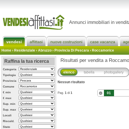
Annunci immobiliari in vendi
vendesi
affittasi
nuove costruzioni
case vacanza
ag
Home
› Residenziale › Abruzzo ›
Provincia Di Pescara
›
Roccamorice
Risultati per vendita a Roccamo
Raffina la tua ricerca
Categoria
elenco
tabella
photogallery
Tipologia
Provincia
Nessun risultato
Comune
€ min
Pag.
1
di
1
01
€ max
Sup. min
Sup. max
Locali
Riscald.
Stato