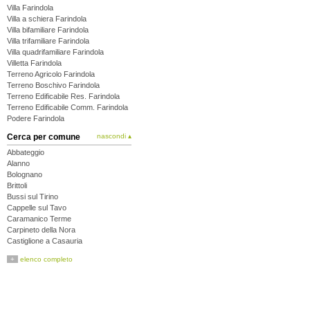
Villa Farindola
Villa a schiera Farindola
Villa bifamiliare Farindola
Villa trifamiliare Farindola
Villa quadrifamiliare Farindola
Villetta Farindola
Terreno Agricolo Farindola
Terreno Boschivo Farindola
Terreno Edificabile Res. Farindola
Terreno Edificabile Comm. Farindola
Podere Farindola
Cerca per comune
nascondi ▴
Abbateggio
Alanno
Bolognano
Brittoli
Bussi sul Tirino
Cappelle sul Tavo
Caramanico Terme
Carpineto della Nora
Castiglione a Casauria
Catignano
+
elenco completo
Cepagatti
Città Sant'Angelo
Civitaquana
Civitella Casanova
Collecorvino