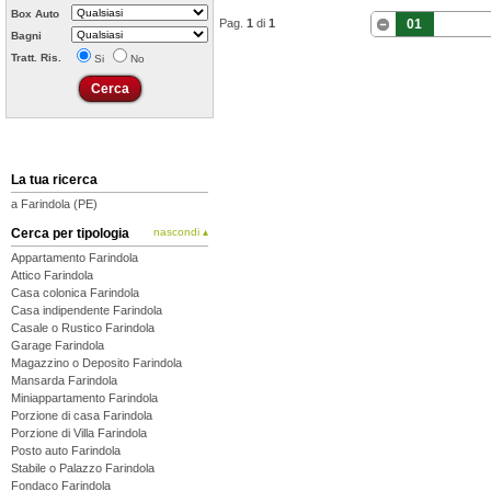
Box Auto
Pag.
1
di
1
01
Bagni
Tratt. Ris.
Si
No
La tua ricerca
a Farindola (PE)
Cerca per tipologia
nascondi ▴
Appartamento Farindola
Attico Farindola
Casa colonica Farindola
Casa indipendente Farindola
Casale o Rustico Farindola
Garage Farindola
Magazzino o Deposito Farindola
Mansarda Farindola
Miniappartamento Farindola
Porzione di casa Farindola
Porzione di Villa Farindola
Posto auto Farindola
Stabile o Palazzo Farindola
Fondaco Farindola