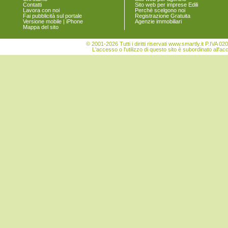
Contatti
Sito web per imprese Edili
Turrivalignani
Lavora con noi
Perchè scelgono noi
Vicoli
Fai pubblicità sul portale
Registrazione Gratuita
Versione mobile | iPhone
Agenzie immobiliari
Villa Celiera
Mappa del sito
© 2001-2026 Tutti i diritti riservati www.smartly.it P.IV
L'accesso o l'utilizzo di questo sito è subordinato all'ac