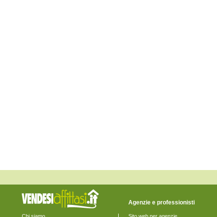
Corvara
Cugnoli
Elice
Farindola
Lettomanoppello
Loreto Aprutino
Manoppello
Montebello di Bertona
Montesilvano
Moscufo
Nocciano
Penne
Pescara
Pescosansonesco
Pianella
Picciano
Pietranico
Popoli
Roccamorice
Rosciano
Salle
San Valentino in Abruzzo Citeriore
Sant'Eufemia a Maiella
Scafa
Serramonacesca
Spoltore
Agenzie e professionisti
Tocco da Casauria
Torre de' Passeri
Chi siamo
Sito web per agenzie