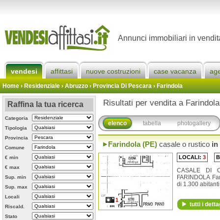
Annunci immobiliari in vendit
vendesi
affittasi
nuove costruzioni
case vacanza
ag
Home
› Residenziale › Abruzzo ›
Provincia Di Pescara
›
Farindola
Risultati per vendita a Farindola
Raffina la tua ricerca
Categoria
elenco
tabella
photogallery
Tipologia
Provincia
Farindola (PE)
casale o rustico
in
Comune
LOCALI:
3
B
€ min
€ max
CASALE DI 
FARINDOLA Far
Sup. min
di 1.300 abitanti,
Sup. max
Locali
1
tutti i detta
Riscald.
Stato