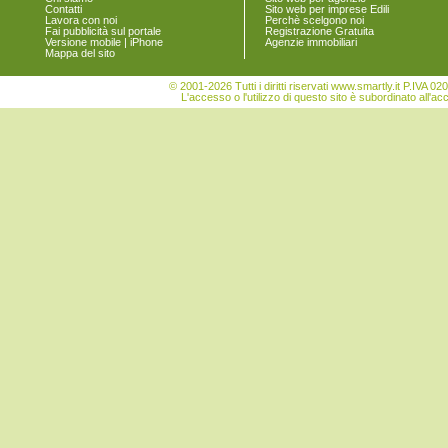
Spoltore
Contatti
Sito web per imprese Edili
Lavora con noi
Perchè scelgono noi
Tocco da Casauria
Fai pubblicità sul portale
Registrazione Gratuita
Torre de' Passeri
Versione mobile | iPhone
Agenzie immobiliari
Mappa del sito
Turrivalignani
Vicoli
© 2001-2026 Tutti i diritti riservati www.smartly.it P.IV
Villa Celiera
L'accesso o l'utilizzo di questo sito è subordinato all'ac