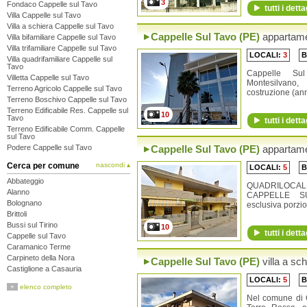
3
Fondaco Cappelle sul Tavo
tutti i detta
Villa Cappelle sul Tavo
Villa a schiera Cappelle sul Tavo
Cappelle Sul Tavo (PE)
appartam
Villa bifamiliare Cappelle sul Tavo
Villa trifamiliare Cappelle sul Tavo
LOCALI:
3
B
Villa quadrifamiliare Cappelle sul
Tavo
Cappelle Su
Villetta Cappelle sul Tavo
Montesilvano
Terreno Agricolo Cappelle sul Tavo
costruzione (a
Terreno Boschivo Cappelle sul Tavo
Terreno Edificabile Res. Cappelle sul
10
Tavo
tutti i detta
Terreno Edificabile Comm. Cappelle
sul Tavo
Podere Cappelle sul Tavo
Cappelle Sul Tavo (PE)
appartam
Cerca per comune
nascondi ▴
LOCALI:
5
B
Abbateggio
QUADRILOCA
Alanno
CAPPELLE S
Bolognano
esclusiva porzio
Brittoli
Bussi sul Tirino
10
tutti i detta
Cappelle sul Tavo
Caramanico Terme
Carpineto della Nora
Cappelle Sul Tavo (PE)
villa a sc
Castiglione a Casauria
Catignano
LOCALI:
5
B
+
elenco completo
Cepagatti
Nel comune di C
Città Sant'Angelo