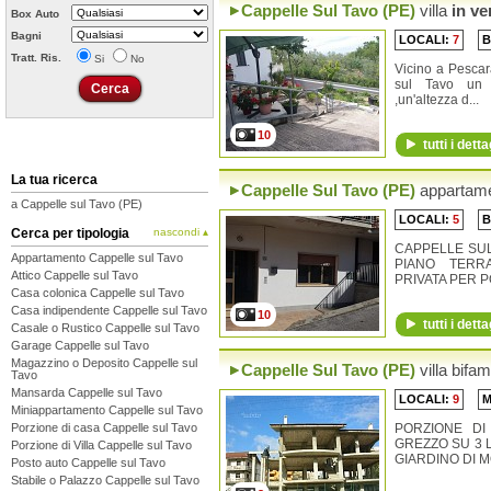
Cappelle Sul Tavo (PE)
villa
in ve
Box Auto
Bagni
LOCALI:
7
B
Tratt. Ris.
Si
No
Vicino a Pescar
sul Tavo un 
,un'altezza d...
10
tutti i detta
La tua ricerca
Cappelle Sul Tavo (PE)
appartam
a Cappelle sul Tavo (PE)
LOCALI:
5
B
Cerca per tipologia
nascondi ▴
CAPPELLE SUL
Appartamento Cappelle sul Tavo
PIANO TERR
Attico Cappelle sul Tavo
PRIVATA PER P
Casa colonica Cappelle sul Tavo
Casa indipendente Cappelle sul Tavo
10
tutti i detta
Casale o Rustico Cappelle sul Tavo
Garage Cappelle sul Tavo
Magazzino o Deposito Cappelle sul
Cappelle Sul Tavo (PE)
villa bifam
Tavo
Mansarda Cappelle sul Tavo
LOCALI:
9
Miniappartamento Cappelle sul Tavo
Porzione di casa Cappelle sul Tavo
PORZIONE DI
GREZZO SU 3 L
Porzione di Villa Cappelle sul Tavo
GIARDINO DI MQ
Posto auto Cappelle sul Tavo
Stabile o Palazzo Cappelle sul Tavo