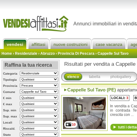
Annunci immobiliari in vendi
vendesi
affittasi
nuove costruzioni
case vacanza
ag
Home
› Residenziale › Abruzzo ›
Provincia Di Pescara
›
Cappelle Sul Tavo
Risultati per vendita a Cappelle
Raffina la tua ricerca
Categoria
elenco
tabella
photogallery
Tipologia
Provincia
Cappelle Sul Tavo (PE)
appartam
Comune
LOCALI:
3
B
€ min
€ max
In vendita a Ca
in contrada Te
Sup. min
crescita con ...
Sup. max
Locali
10
tutti i detta
Riscald.
Stato