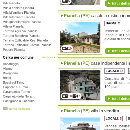
5
Villa Pianella
tutti i detta
Villa a schiera Pianella
Villa bifamiliare Pianella
Pianella (PE)
casale o rustico
in v
Villa trifamiliare Pianella
Villa quadrifamiliare Pianella
BAGNI:
2
Villetta Pianella
Immerso nell
Terreno Agricolo Pianella
Pianella, in Co
Terreno Boschivo Pianella
gioiello di antica
Terreno Edificabile Res. Pianella
Terreno Edificabile Comm. Pianella
10
Podere Pianella
tutti i detta
Cerca per comune
nascondi ▴
Pianella (PE)
casa indipendente
in
Abbateggio
Alanno
LOCALI:
13
Bolognano
Brittoli
Cerratina di P
Bussi sul Tirino
ettari di terren
100 piant...
Cappelle sul Tavo
Caramanico Terme
10
2
Carpineto della Nora
tutti i detta
Castiglione a Casauria
Catignano
+
elenco completo
Pianella (PE)
villa
in vendita
Cepagatti
Città Sant'Angelo
LOCALI:
8
B
Civitaquana
Civitella Casanova
Vendesi belliss
Collecorvino