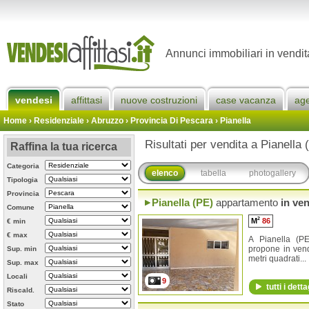
Annunci immobiliari in vendit
vendesi
affittasi
nuove costruzioni
case vacanza
ag
Home
› Residenziale › Abruzzo ›
Provincia Di Pescara
›
Pianella
Risultati per vendita a Pianella 
Raffina la tua ricerca
Categoria
elenco
tabella
photogallery
Tipologia
Provincia
Pianella (PE)
appartamento
in ven
Comune
2
M
86
€ min
€ max
A Pianella (PE
propone in vend
Sup. min
metri quadrati...
Sup. max
Locali
9
tutti i detta
Riscald.
Stato