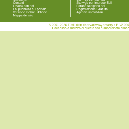
Contatti
Sito web per imprese Edili
Turrivalignani
Lavora con noi
Perchè scelgono noi
Vicoli
Fai pubblicità sul portale
Registrazione Gratuita
Versione mobile | iPhone
Agenzie immobiliari
Villa Celiera
Mappa del sito
© 2001-2026 Tutti i diritti riservati www.smartly.it P.IV
L'accesso o l'utilizzo di questo sito è subordinato all'ac