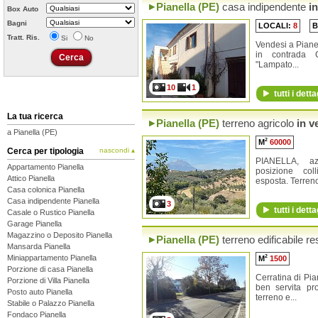
Pianella (PE)
casa indipendente
in
Box Auto
Bagni
LOCALI:
8
B
Tratt. Ris.
Si
No
Vendesi a Pianel
in contrada C
"Lampato...
10
1
tutti i detta
La tua ricerca
Pianella (PE)
terreno agricolo
in v
a Pianella (PE)
2
M
60000
Cerca per tipologia
nascondi ▴
PIANELLA, az
Appartamento Pianella
posizione co
Attico Pianella
esposta. Terreno 
Casa colonica Pianella
Casa indipendente Pianella
3
tutti i detta
Casale o Rustico Pianella
Garage Pianella
Magazzino o Deposito Pianella
Pianella (PE)
terreno edificabile re
Mansarda Pianella
Miniappartamento Pianella
2
M
1500
Porzione di casa Pianella
Cerratina di Pia
Porzione di Villa Pianella
ben servita pr
Posto auto Pianella
terreno e...
Stabile o Palazzo Pianella
Fondaco Pianella