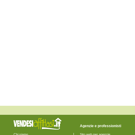
Civitella Casanova
Collecorvino
Corvara
Cugnoli
Elice
Farindola
Lettomanoppello
Loreto Aprutino
Manoppello
Montebello di Bertona
Montesilvano
Moscufo
Nocciano
Penne
Pescara
Pescosansonesco
Pianella
Picciano
Pietranico
Popoli
Roccamorice
Rosciano
Salle
San Valentino in Abruzzo Citeriore
Sant'Eufemia a Maiella
Scafa
Agenzie e professionisti
Serramonacesca
Spoltore
Chi siamo
Sito web per agenzie