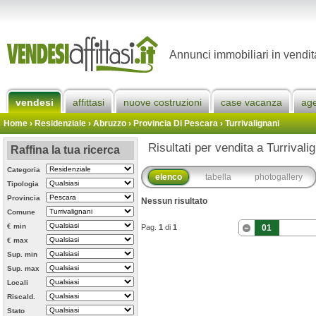
Annunci immobiliari in vendit
vendesi
affittasi
nuove costruzioni
case vacanza
ag
Home
› Residenziale › Abruzzo ›
Provincia Di Pescara
›
Turrivalignani
Risultati per vendita a Turrivalig
Raffina la tua ricerca
Categoria
elenco
tabella
photogallery
Tipologia
Provincia
Nessun risultato
Comune
€ min
Pag.
1
di
1
01
€ max
Sup. min
Sup. max
Locali
Riscald.
Stato