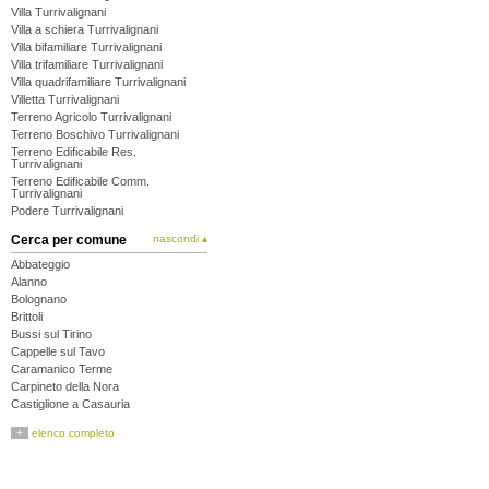
Villa Turrivalignani
Villa a schiera Turrivalignani
Villa bifamiliare Turrivalignani
Villa trifamiliare Turrivalignani
Villa quadrifamiliare Turrivalignani
Villetta Turrivalignani
Terreno Agricolo Turrivalignani
Terreno Boschivo Turrivalignani
Terreno Edificabile Res.
Turrivalignani
Terreno Edificabile Comm.
Turrivalignani
Podere Turrivalignani
Cerca per comune
nascondi ▴
Abbateggio
Alanno
Bolognano
Brittoli
Bussi sul Tirino
Cappelle sul Tavo
Caramanico Terme
Carpineto della Nora
Castiglione a Casauria
Catignano
+
elenco completo
Cepagatti
Città Sant'Angelo
Civitaquana