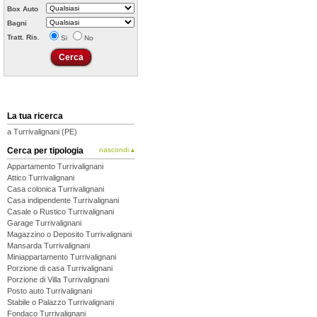
Box Auto
Bagni
Tratt. Ris.
Si
No
La tua ricerca
a Turrivalignani (PE)
Cerca per tipologia
nascondi ▴
Appartamento Turrivalignani
Attico Turrivalignani
Casa colonica Turrivalignani
Casa indipendente Turrivalignani
Casale o Rustico Turrivalignani
Garage Turrivalignani
Magazzino o Deposito Turrivalignani
Mansarda Turrivalignani
Miniappartamento Turrivalignani
Porzione di casa Turrivalignani
Porzione di Villa Turrivalignani
Posto auto Turrivalignani
Stabile o Palazzo Turrivalignani
Fondaco Turrivalignani