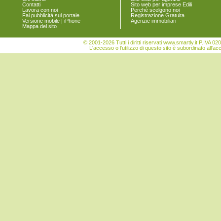
Tocco da Casauria
Contatti
Sito web per imprese Edili
Torre de' Passeri
Lavora con noi
Perchè scelgono noi
Fai pubblicità sul portale
Registrazione Gratuita
Turrivalignani
Versione mobile | iPhone
Agenzie immobiliari
Vicoli
Mappa del sito
Villa Celiera
© 2001-2026 Tutti i diritti riservati www.smartly.it P.IV
L'accesso o l'utilizzo di questo sito è subordinato all'ac